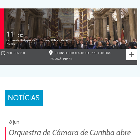
11
DEZ
Camerata Antiqua de Curitiba – O Messiah de
Händel
+
20:00 TO 20:00
R. CONSELHEIRO LAURINDO, 273
,
CURITIBA
,
PARANÁ
,
BRAZIL
NOTÍCIAS
8 jun
Orquestra de Câmara de Curitiba abre