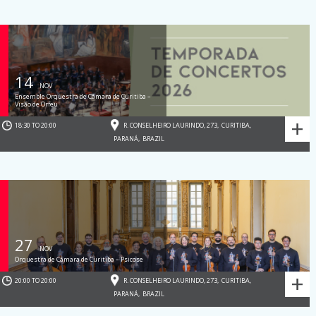
14
NOV
Ensemble Orquestra de Câmara de Curitiba –
Visão de Orfeu
+
18:30 TO 20:00
R. CONSELHEIRO LAURINDO, 273
,
CURITIBA
,
PARANÁ
,
BRAZIL
27
NOV
Orquestra de Câmara de Curitiba – Psicose
+
20:00 TO 20:00
R. CONSELHEIRO LAURINDO, 273
,
CURITIBA
,
PARANÁ
,
BRAZIL