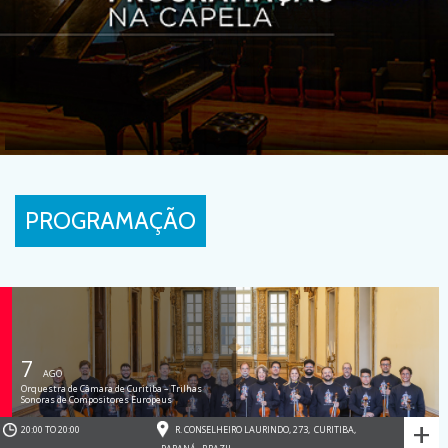
PROGRAMAÇÃO
7
AGO
Orquestra de Câmara de Curitiba – Trilhas
Sonoras de Compositores Europeus
+
20:00 TO 20:00
R. CONSELHEIRO LAURINDO, 273
,
CURITIBA
,