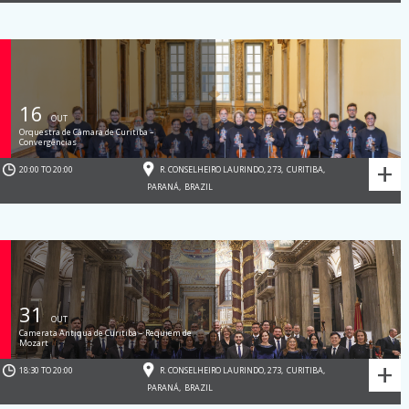
16
OUT
Orquestra de Câmara de Curitiba –
Convergências
+
20:00 TO 20:00
R. CONSELHEIRO LAURINDO, 273
,
CURITIBA
,
PARANÁ
,
BRAZIL
31
OUT
Camerata Antiqua de Curitiba – Requiem de
Mozart
+
18:30 TO 20:00
R. CONSELHEIRO LAURINDO, 273
,
CURITIBA
,
PARANÁ
,
BRAZIL