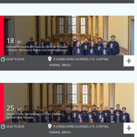
18
SET
Coro da Camerata Antiqua de Curitiba Mosaico
– Sonoro: Músicos e Poetas Latino-Americanos
+
20:00 TO 20:00
R. CONSELHEIRO LAURINDO, 273
,
CURITIBA
,
PARANÁ
,
BRAZIL
25
SET
Orquestra de Câmara de Curitiba – Danças
Através dos Tempos
+
20:00 TO 20:00
R. CONSELHEIRO LAURINDO, 273
,
CURITIBA
,
PARANÁ
,
BRAZIL