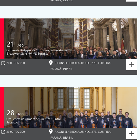
PARANÁ
,
BRAZIL
21
AGO
Camerata Antiqua de Curitiba – Camerata na
Broadway: Gershwin & Bernstein
+
20:00 TO 20:00
R. CONSELHEIRO LAURINDO, 273
,
CURITIBA
,
PARANÁ
,
BRAZIL
28
AGO
Orquestra de Câmara de Curitiba – Entre
Retratos
+
20:00 TO 20:00
R. CONSELHEIRO LAURINDO, 273
,
CURITIBA
,
PARANÁ
,
BRAZIL