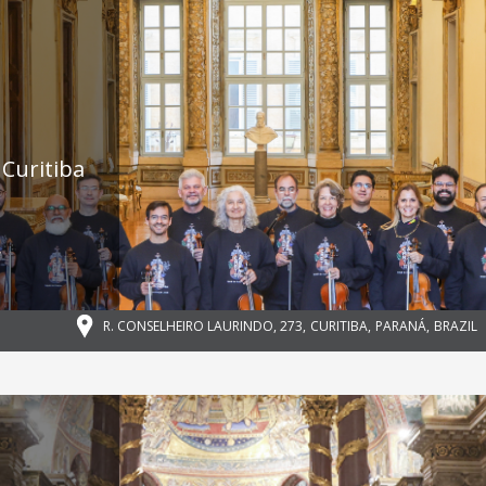
Curitiba
,
R. CONSELHEIRO LAURINDO, 273
,
CURITIBA
,
PARANÁ
,
BRAZIL