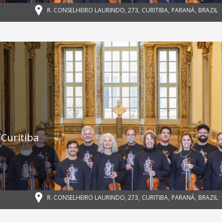
R. CONSELHEIRO LAURINDO, 273
,
CURITIBA
,
PARANÁ
,
BRAZIL
Curitiba
,
R. CONSELHEIRO LAURINDO, 273
,
CURITIBA
,
PARANÁ
,
BRAZIL