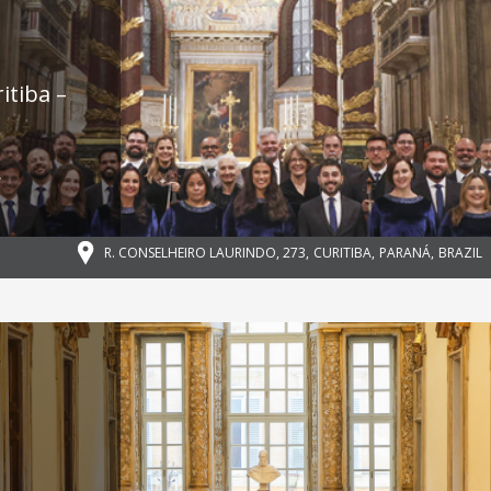
itiba –
,
R. CONSELHEIRO LAURINDO, 273
,
CURITIBA
,
PARANÁ
,
BRAZIL