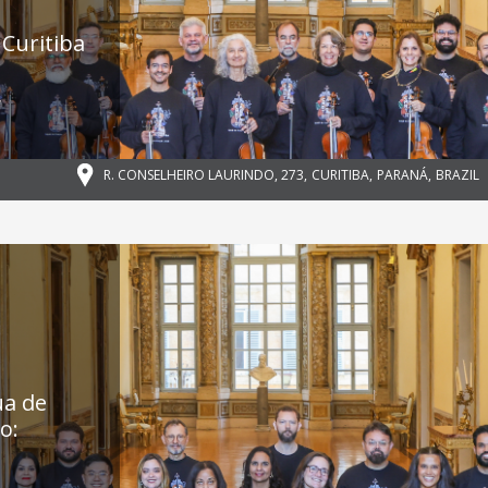
Curitiba
,
R. CONSELHEIRO LAURINDO, 273
,
CURITIBA
,
PARANÁ
,
BRAZIL
ua de
o: