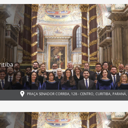
itiba –
PRAÇA SENADOR CORREIA, 128 - CENTRO
,
CURITIBA
,
PARANÁ
,