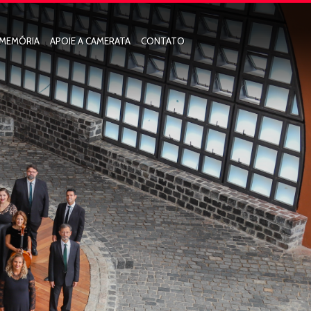
MEMÓRIA
APOIE A CAMERATA
CONTATO
MÚSICA
TURNÊS
LEI DE INCENTIVO
JAS
BOOKS TEMPORADAS
PATROCÍNIO DIRETO
DISCOGRAFIA
ORAL HENRIQUE DE CURITIBA
GALERIA DE IMAGENS