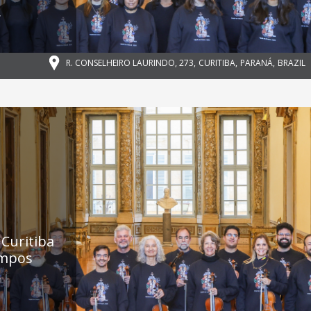
,
R. CONSELHEIRO LAURINDO, 273
,
CURITIBA
,
PARANÁ
,
BRAZIL
Curitiba
empos
,