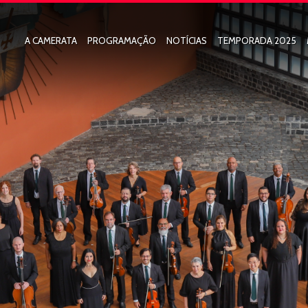
A CAMERATA
PROGRAMAÇÃO
NOTÍCIAS
TEMPORADA 2025
HISTÓRIA E FUNDADORES
ALIMENTANDO COM 
ORQUESTRA DE CÂMARA DE CURITIBA
CONCERTO NAS IGRE
CORO DA CAMERATA ANTIQUA DE CURITIBA
NOSSO CANTO
EQUIPE EXECUTIVA
SEMANA DE CANTO C
PROCESSO SELETIVO E AUDIÇÕES
MÚSICA PELA VIDA
REGIMENTO INTERNO
ARQUIVO MUSICAL