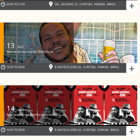
+
20:00 TO 21:00
CEL. ZACARIAS, 51
,
CURITIBA
,
PARANÁ
,
BRASIL
13
AGO
Roda de Samba convida FÁBIO SILVA
+
19:00 TO 20:00
R. MATEUS LEME, 66
,
CURITIBA
,
PARANÁ
,
BRASIL
14
AGO
Bate-papo Janine Mathias convida GOG
+
19:00 TO 20:00
R. MATEUS LEME, 66
,
CURITIBA
,
PARANÁ
,
BRASIL