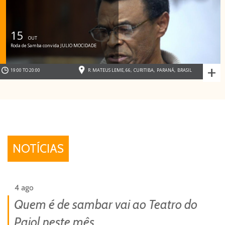
15
OUT
Roda de Samba convida JULIO MOCIDADE
+
19:00 TO 20:00
R. MATEUS LEME, 66
,
CURITIBA
,
PARANÁ
,
BRASIL
NOTÍCIAS
4 ago
Quem é de sambar vai ao Teatro do
Paiol neste mês