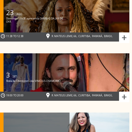
23
AGO
Domingo 11h30 apresenta SAMBAS DA JAY DE
OYÁ
+
11:30 TO 12:30
R. MATEUS LEME, 66
,
CURITIBA
,
PARANÁ
,
BRASIL
3
SET
Roda de Choro convida VINICIUS CHAMORRO
+
19:00 TO 20:00
R. MATEUS LEME, 66
,
CURITIBA
,
PARANÁ
,
BRASIL