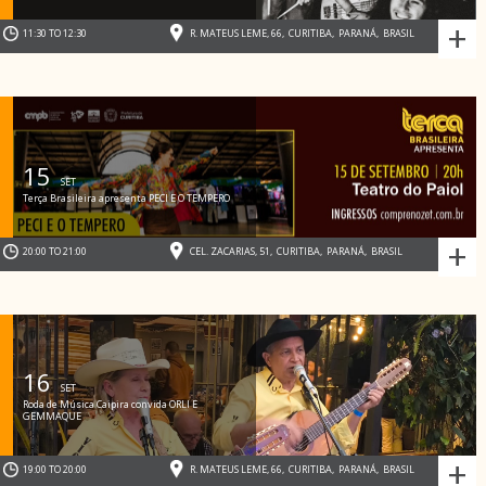
+
11:30 TO 12:30
R. MATEUS LEME, 66
,
CURITIBA
,
PARANÁ
,
BRASIL
15
SET
Terça Brasileira apresenta PECI E O TEMPERO
+
20:00 TO 21:00
CEL. ZACARIAS, 51
,
CURITIBA
,
PARANÁ
,
BRASIL
16
SET
Roda de Música Caipira convida ORLI E
GEMMAQUE
+
19:00 TO 20:00
R. MATEUS LEME, 66
,
CURITIBA
,
PARANÁ
,
BRASIL