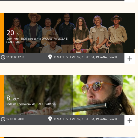
20
SET
Domingo 11h30 apresenta ORQUESTRA VIOLA E
CANTORIA
+
11:30 TO 12:30
R. MATEUS LEME, 66
,
CURITIBA
,
PARANÁ
,
BRASIL
8
OUT
Roda de Choro convida TIAGO SARAIVA
+
19:00 TO 20:00
R. MATEUS LEME, 66
,
CURITIBA
,
PARANÁ
,
BRASIL