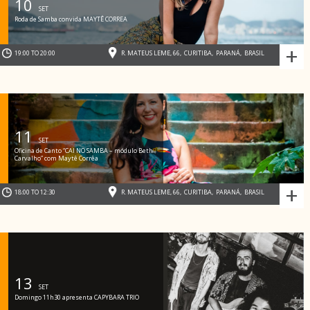
10
SET
Roda de Samba convida MAYTÊ CORREA
+
19:00 TO 20:00
R. MATEUS LEME, 66
,
CURITIBA
,
PARANÁ
,
BRASIL
11
SET
Oficina de Canto “CAI NO SAMBA – módulo Beth
Carvalho” com Maytê Corrêa
+
18:00 TO 12:30
R. MATEUS LEME, 66
,
CURITIBA
,
PARANÁ
,
BRASIL
13
SET
Domingo 11h30 apresenta CAPYBARA TRIO