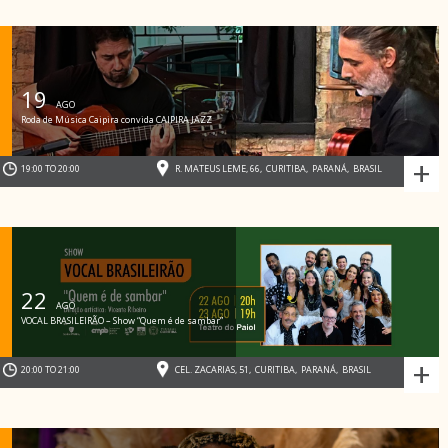
19
AGO
Roda de Música Caipira convida CAIPIRA JAZZ
+
19:00 TO 20:00
R. MATEUS LEME, 66
,
CURITIBA
,
PARANÁ
,
BRASIL
22
AGO
VOCAL BRASILEIRÃO – Show “Quem é de sambar”
+
20:00 TO 21:00
CEL. ZACARIAS, 51
,
CURITIBA
,
PARANÁ
,
BRASIL