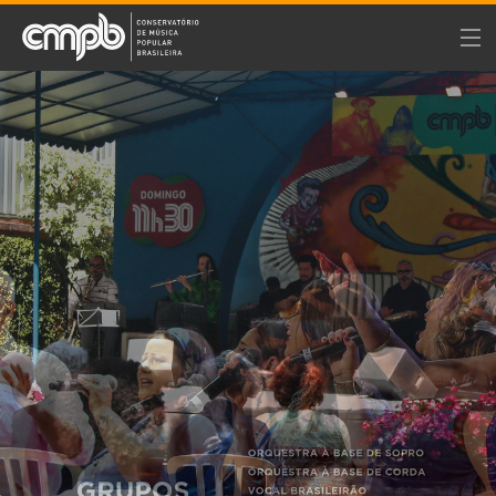
O CMPB
PROGRAMAÇÃO
CURSOS REGULARES
INFORMAÇÕES
GRUPOS ARTÍSTICOS
PROJETOS
WORKSHOPS
ÁREA DO ALUNO